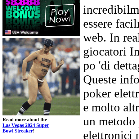
incredibilm
essere faci
web. In real
giocatori I
po 'di detta
Queste inf
poker elettr
e molto altr
un metodo p
Read more about the
Las Vegas 2024 Super
Bowl Streaker
!
elettronici 