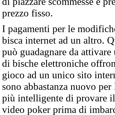
di piazzare scommesse e pre
prezzo fisso.
I pagamenti per le modifich
bisca internet ad un altro. 
può guadagnare da attivare 
di bische elettroniche offron
gioco ad un unico sito inter
sono abbastanza nuovo per l
più intelligente di provare i
video poker prima di imbar