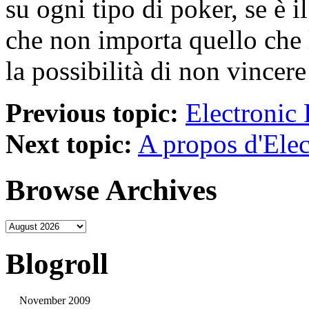
su ogni tipo di poker, se è i
che non importa quello che 
la possibilità di non vincere 
Previous topic:
Electronic
Next topic:
A propos d'Elec
Browse Archives
Blogroll
November 2009