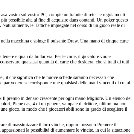
casa vostra sul vostro PC, compte un tramite di rete. Je regolamenti
più possibile alta al fine di acquisire dans contanti. Un poker questo
. Naturalmente, le Tattiche impiegate nel corso di un gioco reale di
nti) nella macchina e spinge il pulsante Draw. Una mano di cinque carte
nere e quali da buttar via. Per le carte, il giocatore vuole
nservare qualsiasi quantità di carte che desidera, che si tratti di tutti
e', il che significa che le nuove schede saranno necessari che
e par vedere se corrisponde une qualsiasi delle mani vincenti di cui al
 Il premio in denaro crescente per ogni mano Migliore. Un elenco dei
colori, Piene cas, 4 di un genere, vampate di dritto e, ultimo ma non
ne gioco, in modo che i giocatori abili sono in grado di scegliere il
care di massimizzare il loro vincite, oppure possono Premere il
 appassionati la possibilità di aumentare le vincite, in cui la situazione