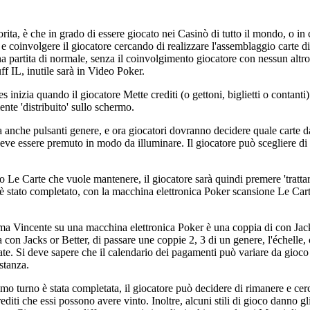
ta, è che in grado di essere giocato nei Casinò di tutto il mondo, o in 
 coinvolgere il giocatore cercando di realizzare l'assemblaggio carte di 
a partita di normale, senza il coinvolgimento giocatore con nessun altro
ff IL, inutile sarà in Video Poker.
es inizia quando il giocatore Mette crediti (o gettoni, biglietti o conta
ente 'distribuito' sullo schermo.
che pulsanti genere, e ora giocatori dovranno decidere quale carte da te
eve essere premuto in modo da illuminare. Il giocatore può scegliere di co
 Le Carte che vuole mantenere, il giocatore sarà quindi premere 'trattar
o è stato completato, con la macchina elettronica Poker scansione Le Cart
 Vincente su una macchina elettronica Poker è una coppia di con Jack
on Jacks or Better, di passare une coppie 2, 3 di un genere, l'échelle, 
e. Si deve sapere che il calendario dei pagamenti può variare da gioco u
stanza.
mo turno è stata completata, il giocatore può decidere di rimanere e cer
editi che essi possono avere vinto. Inoltre, alcuni stili di gioco danno gli