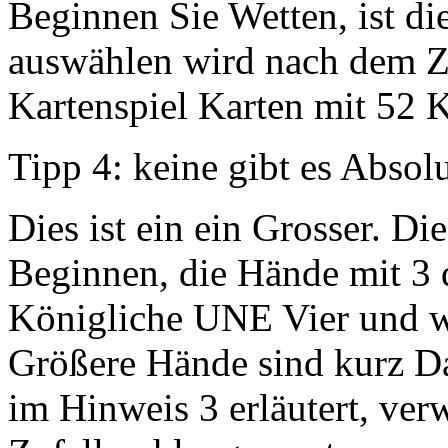
Beginnen Sie Wetten, ist di
auswählen wird nach dem Zu
Kartenspiel Karten mit 52 K
Tipp 4: keine gibt es Absol
Dies ist ein ein Grosser. D
Beginnen, die Hände mit 3
Königliche UNE Vier und we
Größere Hände sind kurz Dav
im Hinweis 3 erläutert, ve