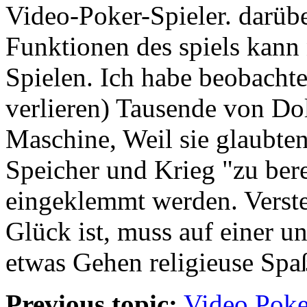
Video-Poker-Spieler. darübe
Funktionen des spiels kann n
Spielen. Ich habe beobachte
verlieren) Tausende von Dol
Maschine, Weil sie glaubten
Speicher und Krieg "zu bere
eingeklemmt werden. Verste
Glück ist, muss auf einer un
etwas Gehen religieuse Spa
Previous topic:
Video Poke