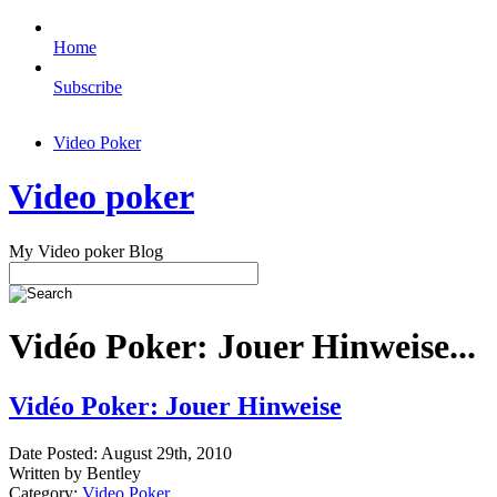
Home
Subscribe
Video Poker
Video poker
My Video poker Blog
Vidéo Poker: Jouer Hinweise...
Vidéo Poker: Jouer Hinweise
Date Posted: August 29th, 2010
Written by Bentley
Category:
Video Poker