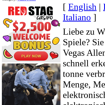
[
English
|
Italiano
]
Liebe zu We
Spiele? Sie
Vegas Alle
schnell erk
tonne verb
Menge, Meu
elektronis