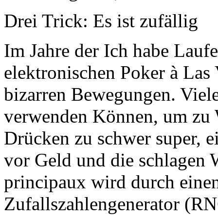
Drei Trick: Es ist zufällig
Im Jahre der Ich habe Lauf
elektronischen Poker à Las V
bizarren Bewegungen. Viele
verwenden Können, um zu We
Drücken zu schwer super, e
vor Geld und die schlagen W
principaux wird durch einen
Zufallszahlengenerator (R