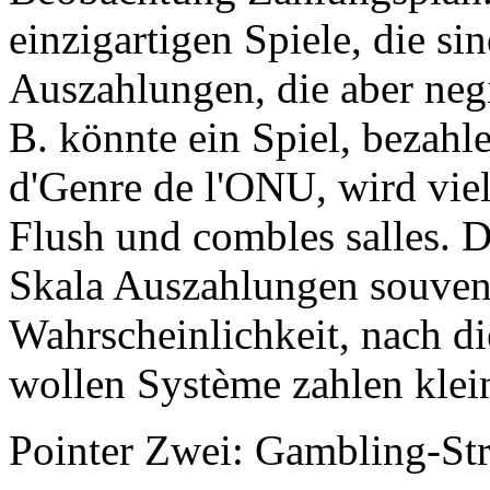
einzigartigen Spiele, die si
Auszahlungen, die aber neg
B. könnte ein Spiel, bezahl
d'Genre de l'ONU, wird viel
Flush und combles salles. D
Skala Auszahlungen souvent
Wahrscheinlichkeit, nach die
wollen Système zahlen klei
Pointer Zwei: Gambling-Str