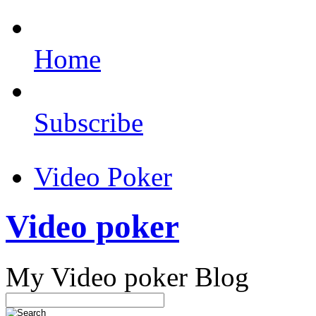
Home
Subscribe
Video Poker
Video poker
My Video poker Blog