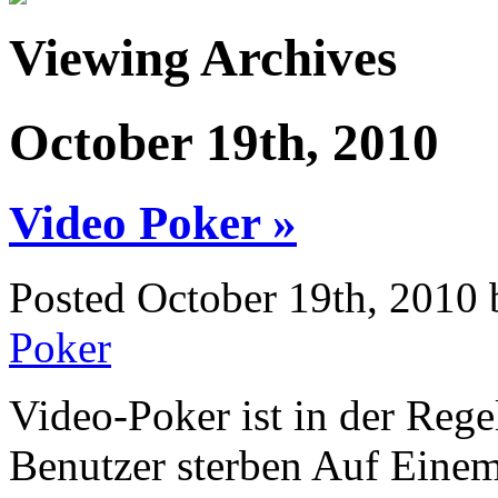
Viewing Archives
October 19th, 2010
Video Poker »
Posted October 19th, 2010 
Poker
Video-Poker ist in der Reg
Benutzer sterben Auf Einem