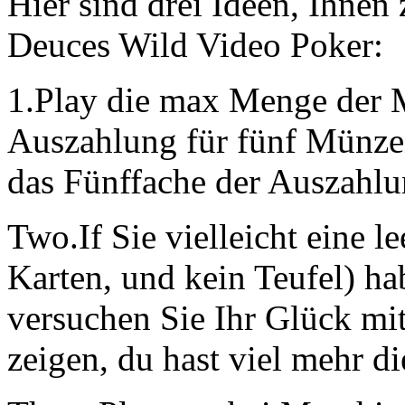
Hier sind drei Ideen, Ihnen
Deuces Wild Video Poker:
1.Play die max Menge der 
Auszahlung für fünf Münzen 
das Fünffache der Auszahlu
Two.If Sie vielleicht eine l
Karten, und kein Teufel) ha
versuchen Sie Ihr Glück mit 
zeigen, du hast viel mehr d