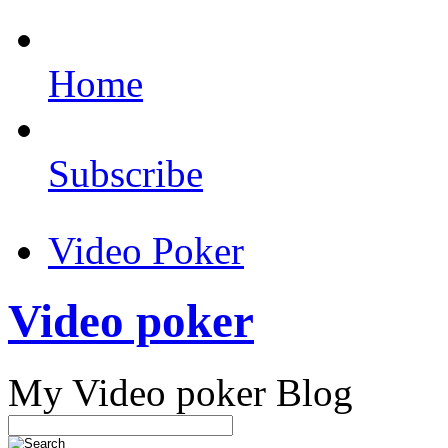
Home
Subscribe
Video Poker
Video poker
My Video poker Blog