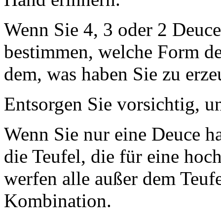
Wenn Sie 4, 3 oder 2 Deuce
bestimmen, welche Form der
dem, was haben Sie zu erze
Entsorgen Sie vorsichtig, u
Wenn Sie nur eine Deuce ha
die Teufel, die für eine ho
werfen alle außer dem Teufe
Kombination.