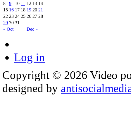
8
9
10
11
12
13
14
15
16
17
18
19
20
21
22
23
24
25
26
27
28
29
30
31
« Oct
Dec »
Log in
Copyright © 2026 Video pok
designed by
antisocialmedi