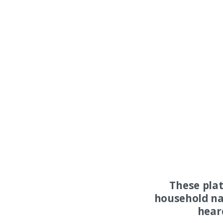
These pla
household na
hear