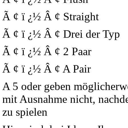
Ã ¢ ï ¿½ Â ¢ Straight
Ã ¢ ï ¿½ Â ¢ Drei der Typ
Ã ¢ ï ¿½ Â ¢ 2 Paar
Ã ¢ ï ¿½ Â ¢ A Pair
A 5 oder geben möglicherw
mit Ausnahme nicht, nachd
zu spielen