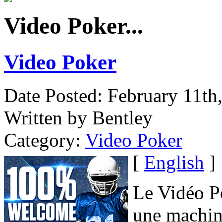
Video Poker...
Video Poker
Date Posted: February 11th
Written by Bentley
Category:
Video Poker
[
English
]
Le Vidéo Po
une machine