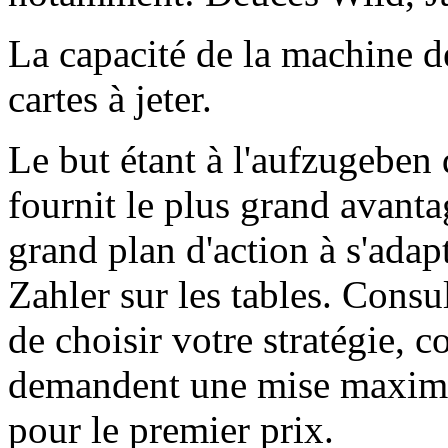
La capacité de la machine d
cartes à jeter.
Le but étant à l'aufzugeben
fournit le plus grand avant
grand plan d'action à s'adapt
Zahler sur les tables. Consu
de choisir votre stratégie,
demandent une mise maximal
pour le premier prix.