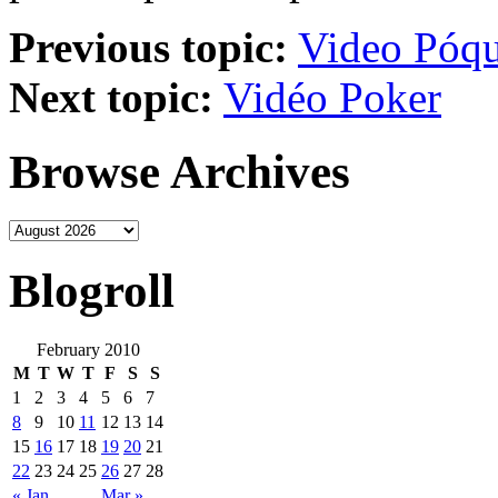
Previous topic:
Video Póqu
Next topic:
Vidéo Poker
Browse Archives
Blogroll
February 2010
M
T
W
T
F
S
S
1
2
3
4
5
6
7
8
9
10
11
12
13
14
15
16
17
18
19
20
21
22
23
24
25
26
27
28
« Jan
Mar »