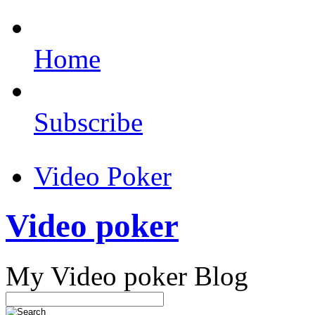
Home
Subscribe
Video Poker
Video poker
My Video poker Blog