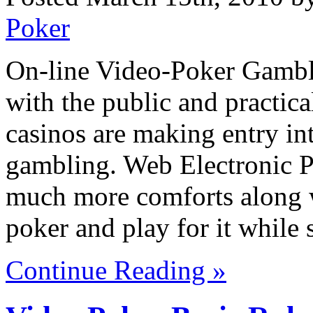
Poker
On-line Video-Poker Gambli
with the public and practica
casinos are making entry int
gambling. Web Electronic 
much more comforts along wi
poker and play for it while 
Continue Reading »