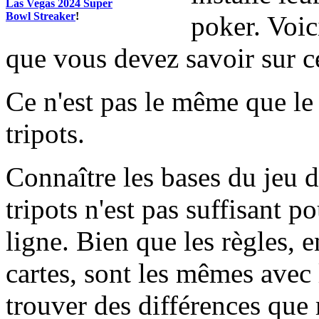
Las Vegas 2024 Super
Bowl Streaker
!
poker. Voic
que vous devez savoir sur ce
Ce n'est pas le même que le
tripots.
Connaître les bases du jeu 
tripots n'est pas suffisant 
ligne. Bien que les règles, e
cartes, sont les mêmes avec 
trouver des différences que