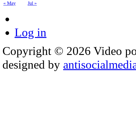
« May
Jul »
Log in
Copyright © 2026 Video pok
designed by
antisocialmedi