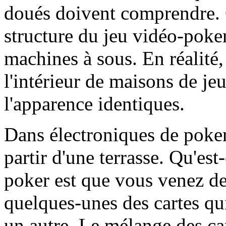
doués doivent comprendre.
structure du jeu vidéo-poke
machines à sous. En réalité
l'intérieur de maisons de j
l'apparence identiques.
Dans électroniques de poker,
partir d'une terrasse. Qu'es
poker est que vous venez d
quelques-unes des cartes qui
un autre. Le mélange des ca