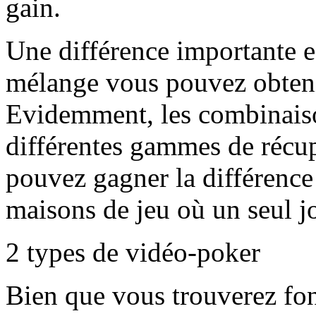
gain.
Une différence importante es
mélange vous pouvez obteni
Evidemment, les combinaiso
différentes gammes de récupé
pouvez gagner la différence 
maisons de jeu où un seul j
2 types de vidéo-poker
Bien que vous trouverez fo