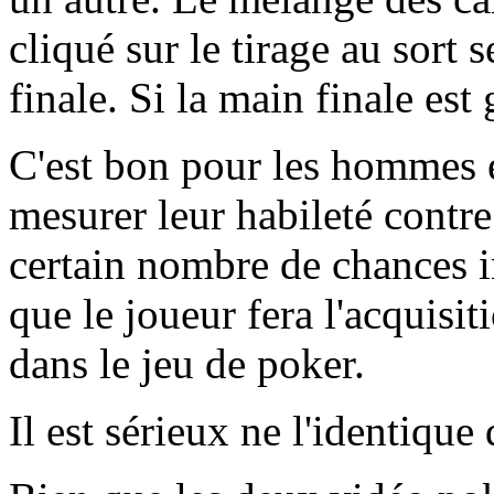
cliqué sur le tirage au sort
finale. Si la main finale est
C'est bon pour les hommes e
mesurer leur habileté contre 
certain nombre de chances in
que le joueur fera l'acquis
dans le jeu de poker.
Il est sérieux ne l'identique