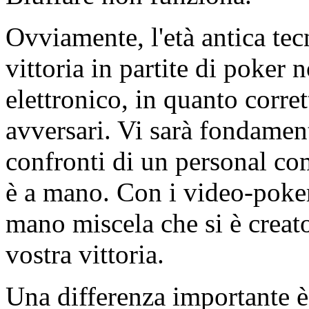
Ovviamente, l'età antica tec
vittoria in partite di poker
elettronico, in quanto corr
avversari. Vi sarà fondame
confronti di un personal co
è a mano. Con i video-poker,
mano miscela che si è creat
vostra vittoria.
Una differenza importante è