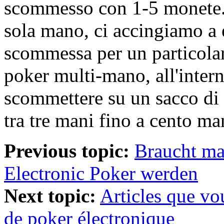
scommesso con 1-5 monete. 
sola mano, ci accingiamo a 
scommessa per un particolar
poker multi-mano, all'intern
scommettere su un sacco di 
tra tre mani fino a cento ma
Previous topic:
Braucht ma
Electronic Poker werden
Next topic:
Articles que vo
de poker électronique