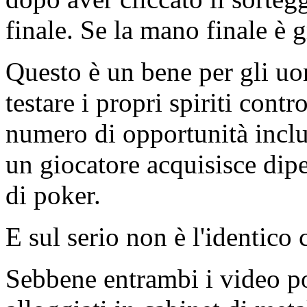
finale. Se la mano finale è gr
Questo è un bene per gli uo
testare i propri spiriti contr
numero di opportunità inclu
un giocatore acquisisce dipe
di poker.
E sul serio non è l'identico
Sebbene entrambi i video p