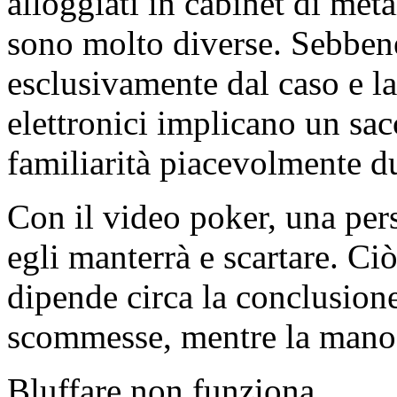
alloggiati in cabinet di meta
sono molto diverse. Sebbene
esclusivamente dal caso e la
elettronici implicano un sac
familiarità piacevolmente dur
Con il video poker, una pers
egli manterrà e scartare. Ci
dipende circa la conclusione
scommesse, mentre la mano
Bluffare non funziona.