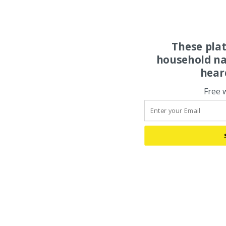
These pla
household na
hear
Free 