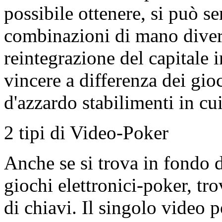
possibile ottenere, si può 
combinazioni di mano dive
reintegrazione del capitale 
vincere a differenza dei gio
d'azzardo stabilimenti in cui
2 tipi di Video-Poker
Anche se si trova in fondo d
giochi elettronici-poker, t
di chiavi. Il singolo video